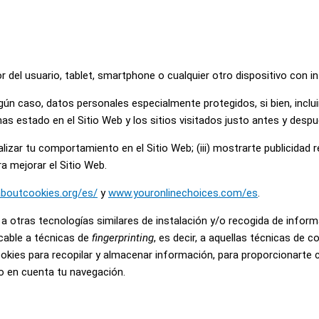
del usuario, tablet, smartphone o cualquier otro dispositivo con i
ún caso, datos personales especialmente protegidos, si bien, incluirá
has estado en el Sitio Web y los sitios visitados justo antes y des
analizar tu comportamiento en el Sitio Web; (iii) mostrarte publicidad
ra mejorar el Sitio Web.
aboutcookies.org/es/
y
www.youronlinechoices.com/es
.
a otras tecnologías similares de instalación y/o recogida de infor
icable a técnicas de
fingerprinting
, es decir, a aquellas técnicas de 
okies para recopilar y almacenar información, para proporcionarte c
o en cuenta tu navegación.