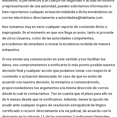
Asimismo, si perteneces a un cuerpo de seguridad o actúas en nombre
y representación de una autoridad, puedes solicitarnos información o
bien reportarnos cualquier actuación indebida o ilícita enviándonos un
correo electrónico directamente a autoridades@habitania.com.
Nos tomamos muy en serio cualquier reporte de contenido ilícito o
inapropiado. En el momento en que nos llega un aviso, tanto si procede
de otros Usuarios, como de las autoridades competentes,
procedemos de inmediato a revisar la incidencia recibida de manera
exhaustiva.
Si nos envías una comunicación en este sentido y nos facilitas tus
datos, nos comprometemos a notificarte lo más pronto posible nuestra
decisión final y cualquier acción que podamos tomar con respecto al
contenido o actuación denunciada. En caso de que no estés de
acuerdo con nuestra decisión, te invitamos a comunicárnoslo,
proporcionándonos tus argumentos a la misma dirección de correo
desde la cual te contactamos. Ten en cuenta que el plazo para ello es
de 6 meses desde que te notificamos. Además, tienes la opción de
acudir ante cualquier órgano de resolución extrajudicial de litigios
certificado o recurrir directamente a la vía judicial, de acuerdo con lo
dispuesto en la cláusula 11 de las presentes Condiciones Generales.