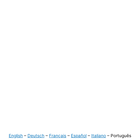
English
–
Deutsch
–
Français
–
Español
–
Italiano
– Português